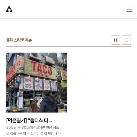
본문 바로가기
올디스타코메뉴
[먹은일기] "올디스 타코"편
365일 중 300일은 집에만 있을 정도
로 집을 사랑하는 집순이 그 잡채인 내가