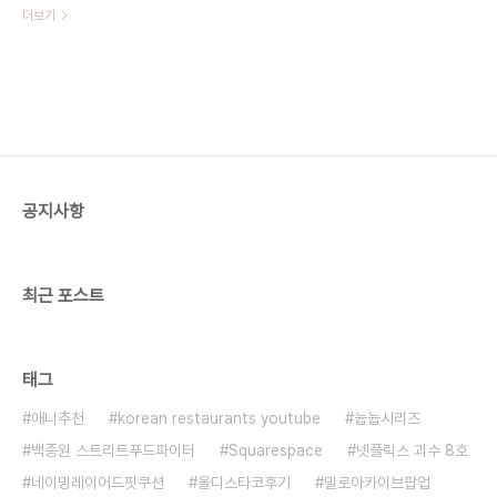
맛집을 다녀왔당 어~~~마어마한 집순
더보기
이라도 먹는 거를 좋아하는 것은 별개이
기에 오랜만에 큰 맘먹고 갔지 (-᷅_-᷄) 집
순이 다음으로는 먹순이인 내가 네이버
지도에 저장해 놓은 맛집만 뻥안치고
450개..ㅋㅋ 그 중 오늘 1개를 츄라이
해보았다 올디스 타코 침대의 유혹을 뿌
리치고 오직 먹고싶은 의지로만 다녀온
곳은 힙지로에 위치한 "올디스 타코" !
공지사항
"올디스 타코"
https://map.naver.com/p/search/%EC%98%AC%EB%94%94%EC%8A%
placePath=?
entry=pll&from=nx&fromNxList=true&search..
최근 포스트
태그
애니추천
korean restaurants youtube
늅늅시리즈
백종원 스트리트푸드파이터
Squarespace
넷플릭스 괴수 8호
네이밍레이어드핏쿠션
올디스타코후기
밀로아카이브팝업