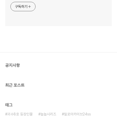
구독하기
공지사항
최근 포스트
태그
괴수8호 등장인물
늅늅시리즈
밀로아카이브24ss