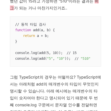
했던 값이 15라고 가정하면 "510"이라는 결과는
버
그
가 되는 거나 마찬가지인거죠..
function
 add(a, b) {

return
 a + b;

}

console.log(add(5, 10));  // 15

console.log(add(
"5"
, 
"10"
));  // 
"510"
그럼 TypeScript의 경우는 어떨까요? TypeScript에
서는 아래처럼 add의 매개변수의 타입이 무엇인지
명시할 수 있습니다. 아래 예시에는 매개변수의 타
입이 숫자여야 한다고 명시되어 있기 때문에 두 번
째 console.log 구문에서 문자열 인수를 전달하면