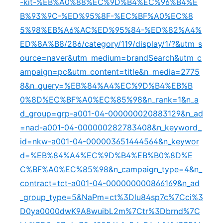
-kit-%EB%A0%88%EC%9D%B4%EC%96%B4%E
B%93%9C-%ED%95%8F-%EC%BF%A0%EC%8
5%98%EB%A6%AC%ED%95%84-%ED%82%A4%
ED%8A%B8/286/category/119/display/1/?&utm_s
ource=naver&utm_medium=brandSearch&utm_c
ampaign=pc&utm_content=title&n_media=2775
8&n_query=%EB%84%A4%EC%9D%B4%EB%B
0%8D%EC%BF%A0%EC%85%98&n_rank=1&n_a
d_group=grp-a001-04-000000020883129&n_ad
=nad-a001-04-000000282783408&n_keyword_
id=nkw-a001-04-000003651444564&n_keywor
d=%EB%84%A4%EC%9D%B4%EB%B0%8D%E
C%BF%A0%EC%85%98&n_campaign_type=4&n_
contract=tct-a001-04-000000000866169&n_ad
_group_type=5&NaPm=ct%3Dlu84sp7c%7Cci%3
D0ya0000dwK9A8wuibL2m%7Ctr%3Dbrnd%7C