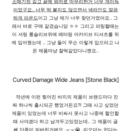
소매기장 길고 끝에 워머로 마무리한거 너무 개이득
이었구요.. 너무 딱 붙지도 않으면서 넥라인도 깔끔
하게 라운드
이고 그냥 제가 너무 찾던거였어요.. 그
래서 바로 구매 갈겼습니당 ㅎㅎ 그리고 피팅할때는
이 셔링 롱슬리브위에 레터링 아카이브 티셔츠를 위
에 입어줬는데 .. 그냥 둘이 무슨 이렇게 입으라고 나
온 제품마냥 찰떡같았다니껜요..
Curved Damage Wide Jeans [Stone Black]
작년에 이런 찢어진 바지의 제품이 브랜드마다 진
짜 하나씩 출시되곤 했었거든요?! 그때 사고 싶었던
제품이 있었는데 너무 비싸서 못사고 나중에 할인할
때 사야겠다 하고 남겨두고있었는데.. 그 제품이 글
쎄 단종이 되버린거에요..ㅜㅜ😭 리오더는 없다는