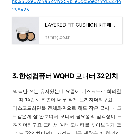
hk%3D2e07c4a32c19254b1e5dc56ebf4fd33514
299426
LAYERED FIT CUSHION KIT 레이어드 핏 쿠션&리필 키트 - 네이밍
naming.co.kr
3. 한성컴퓨터 WQHD 모니터 32인치
맥북만 쓰는 유저였는데 요즘에 디스코드로 회의할
때 14인치 화면이 너무 작게 느껴지더라구요..
디스코드화면을 전체화면으로 해도 작은 글씨나, 코
드같은게 잘 안보여서 모니터 필요성의 심각성이 느
껴지더라구요 그래서 여러 모니터를 찾아보다가 크
기도 32인치이면서 가격도 너무 괜찮은 이 한성컴