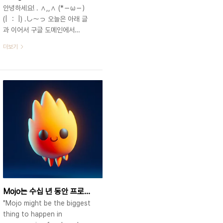
안녕하세요! . ∧,,∧ (*－ω－）
(| ： |) .し～っ 오늘은 아래 글
과 이어서 구글 도메인에서
Porkbun으로 도메인을 이전하
더보기
는 방법에 대해서 알아보겠어요!
어렵지 않으니 잘 따라오시와요!
🥴
https://stolencheese.tistory.com/entry/%EB%8F%84%EB%A9
Porkbun%EC%9C%BC%EB%A1%9C-
%EC%98%AE%EA%B8%B4-
%EC%9D%B4%EC%9C%A0-
Domain-Registrar-
%EC%A0%95%EB%A6%AC
구글 도메인에서 Porkbun으로
옮긴 이유, Domain Registrar
정리 안녕하세요, 지난 글에서 구
글이 도메인 사업을
Mojo는 수십 년 동안 프로그래밍 분야에서 가장 큰 사건일 수 있습니다.🔥🔥
Squarespace에 매각한다는 정
"Mojo might be the biggest
보를 전달드렸는데요. https..
thing to happen in