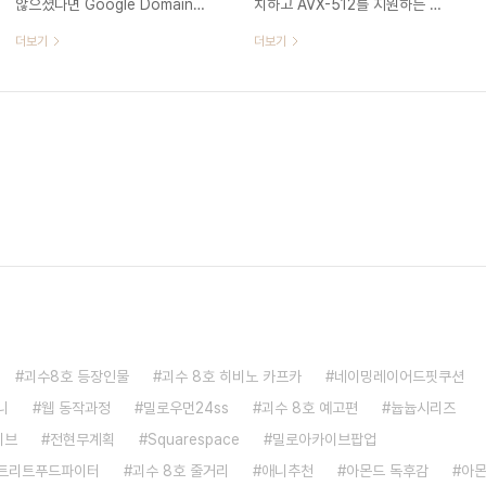
않으셨다면 Google Domains
치하고 AVX-512를 지원하는 프
술은 계속해서 발전하고 있고 우
특징을..
에서 구입하는 것은 신중하게 선
로세서를 사용한다면요.) 고성능
리의 생활에 적어도 '스며들고 있
더보기
더보기
entry/
택하세요. 웹 호스팅 업체
정렬 알고리즘과 AVX-512 프로
다'라는 표..
Squarespace가 Google
젝트에 대해 관심이 있으신 분들
Domains를 인수하겠다고 발표
께서 관심을 가질만한 새로운 소
했고, 그 거래는 2023년 3분기
식이 있습니다. AVX-512 정렬
에 완료 예정이라고 하네요. 안녕
라이브러리 지난 3월, 인텔 소프
하세요. 티스토리에 Google
트웨어 엔지니어들은 10~17배
domains에서 구입한 개인 도메
빠른 정렬 속도를 제공하는 초고
인을 어떻게 붙이는지 글을 작성
속 AVX-512 정렬 라이브러리를
하는 와중에 구글 도메인이 관련
발표했는데요. 이 라이브러리는
사업들을 Squarespace라는 웹
Numpy에 의해 처음 채택되기도
호스팅 업체에 매각한다는 소식을
했습니다. 그리고 최근인 2023
뒤늦게 들어서 글의 방향을 바꾸
년 6월 23일, 더 많은 AVX-512
게 되었네요... 일단 구글 도메인
기능과 추가 정렬 알고리즘이 추
이 Squarespace로 완전히 넘
가된 x86-simd-sort 2.0이 출
괴수8호 등장인물
괴수 8호 히비노 카프카
네이밍레이어드핏쿠션
어가기까지는 9개월 정도 예상이
시되었습니다. x86-simd-sort
니
웹 동작과정
밀로우먼24ss
괴수 8호 예고편
늅늅시리즈
된다고 했고 규제 기관에 의해 매
첫 번째 stable version인 v1.0
각이 취소될 수도 있기 때문에 좀
은 SIMD 기반..
이브
전현무계획
Squarespace
밀로아카이브팝업
더 지켜봐야 할 것 같지만..
스트리트푸드파이터
괴수 8호 줄거리
애니추천
아몬드 독후감
아