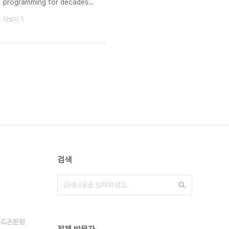
programming for decades"
Mojo (Programming
더보기
Language) 세계 최대 규모의 스
타트업 액셀러레이터인 Y
Combinator의 Hacker News
에 최근 아래와 같은 글이 올라왔
습니다. "Mojo는 수십 년 동안
프로그래밍 분야에서 가장 큰 사
건일 수 있습니다." 바로 Mojo라
는 언어가 Python 생태계를 상
위 호환하는 형태로 Python의
고질적인 문제인 속도 문제를 개
선하겠다고 소개되었기 때문인데
요. 어느 특정한 개인의 의견이었
검색
지만 이 글에는 Mojo의 개발자
인 크리스 래트너 (Chris
Lattner)를 포함하여 200개에
가까운 댓글이 따라왔습니다. 댓
글에서는 크리스 래트너가 ..
몬드손원평