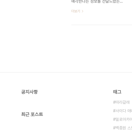
매각한다는 정보를 전달드렸는데
아래는 AWS에서 전달한 해당 메
요.
일의 전문..
더보기
https://blog.stolencheese.com/
도메인-사업-Squarespace-매
각 구글 도메인 사업
Squarespace에 매각? 혹시 도
메인 구입을 계획하고 계시나요?
아직 도메인을 구입하지 않으셨다
면 Google Domains에서 구입
하는 것은 신중하게 선택하세요.
웹 호스팅 업체 Squarespace
가 Google Domains를 인수하
겠다고 발표했
blog.stolencheese.com 구글
공지사항
태그
도메인을 사용하던 천만 개 이상
의 도메인이 Squarespace로
따라갈래
넘어가게 됐습니다. 문제는
사이다 애
Squarespace로 이전하게 되면
최근 포스트
서 도메인 갱신 비용 상승이 예상
밀로아카
되고 구글 도메인의 장점..
백종원 