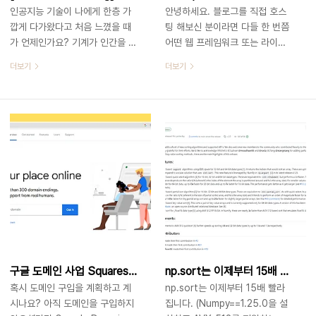
인공지능 기술이 나에게 한층 가
안녕하세요. 블로그를 직접 호스
깝게 다가왔다고 처음 느꼈을 때
팅 해보신 분이라면 다들 한 번쯤
가 언제인가요? 기계가 인간을 이
어떤 웹 프레임워크 또는 라이브
길 수 없는 영역으로 여겨지던 바
러리를 선택해야 할지 고민을 많
더보기
더보기
둑에서 사람을 이기며 세상을 놀
이 해보셨을 텐데요. 최근에 새로
라게 했던 알파고? 지금은 너무나
나온 웹 프레임워크가 있어서 짧
익숙한 콘텐츠 제공 서비스에서의
게 소개 드리려고 합니다. 바로
추천 시스템? 자율주행차의 상용
Astro라는 이름의 웹 프레임워크
화? ChatGPT와 같은 LLM의
인데요. Astro는 블로그나 e-
등장? 누구는 아직 인공지능 기술
commerce와 같이 content-
이 우리의 일상생활에 영향을 미
focused 전용 프레임워크로 많
치는 부분이 미미하다고 느낄 수
이 사용되는 Hugo, Ruby on
도 있고 누구는 기술의 속도가 빠
Rails, WordPress와 마찬가지
르다고 느끼는 등 처해있는 환경
로 Multi-Page Application
에 따라 생각하는 바가 다를 거라
(MPA)의 일종이고, 빠른 속도와
고 생각이 드는데요. 저의 경우 여
간단한 사용법에 강점이 있는
러 업무에서 LLM들을 적극적으
static site builder 전용의 all-
구글 도메인 사업 Squarespace에 매각?
np.sort는 이제부터 15배 빨라집니다. 인텔, 최대 17배 빠른 AVX-512 정렬, 새로운 알고리즘을 갖춘 x86-simd-sort 2.0 출시
로 활용하고 있기 때문에 이미 떼
in-one 웹 프레임워크라고 합니
혹시 도메인 구입을 계획하고 계
np.sort는 이제부터 15배 빨라
려야 뗄 수 없는 상황이 된 것 같
다. Astro의 특징 Astro에서 제
시나요? 아직 도메인을 구입하지
집니다. (Numpy==1.25.0을 설
습니다. 분명한 것은 인공지능 기
공하는 공식 문서에서는 Astro의